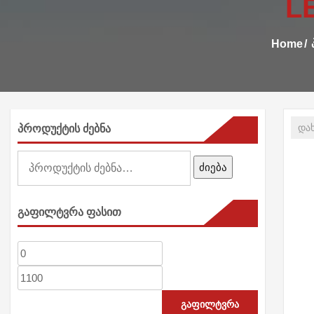
L
Home
პროდუქტის ძებნა
ძებნა:
ძიება
გაფილტვრა ფასით
მინიმალური
მაქსიმალური
ფასი
ფასი
გაფილტვრა