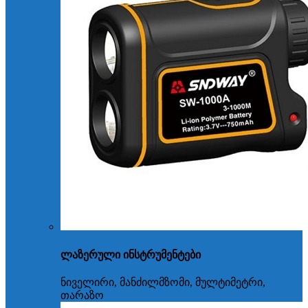
ლაზერული ინსტრუმენტები
ნიველირი, მანძილმზომი, მულტიმეტრი,
თარაზო