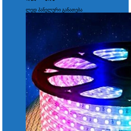
ლედ პანელური განათება