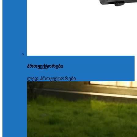
პროჟექტორები
ლედ პროჟექტორები