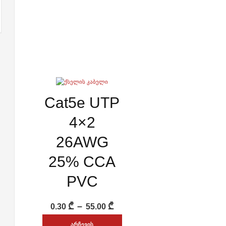
ᲡᲬᲠᲐᲤᲘ ᲜᲐᲮᲕᲐ
Cat5e UTP
ADD WISHLIST
4×2
26AWG
25% CCA
PVC
Price
₾
–
₾
0.30
55.00
range:
ᲐᲠᲩᲔᲕᲘᲡ