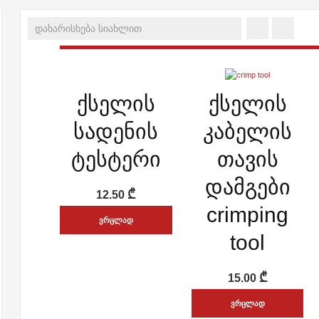
ᲡᲬᲠᲐᲤᲘ ᲜᲐᲮᲕᲐ
ᲡᲬᲠᲐᲤᲘ ᲜᲐᲮᲕᲐ
ქსელის
ქსელის
ADD WISHLIST
ADD WISHLIST
სადენის
კაბელის
ტესტერი
თავის
დამგები
₾
12.50
crimping
ᲕᲠᲪᲚᲐᲓ
tool
₾
15.00
ᲕᲠᲪᲚᲐᲓ