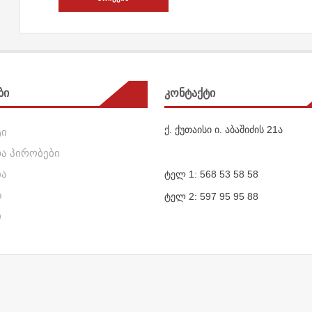
0.30 ₾
This
ᲞᲐᲠᲐᲛᲔᲢᲠᲔᲑᲘ
through
product
55.00 ₾
has
multiple
ბი
კონტაქტი
variants.
The
ქ. ქუთაისი ი. აბაშიძის 21ა
ტი
options
may
და პირობები
be
ბა
ტელ 1: 568 53 58 58
chosen
ა
ტელ 2: 597 95 95 88
on
ი
the
product
page