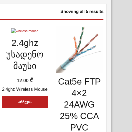
Sorted
Showing all 5 results
by
latest
ᲡᲬᲠᲐᲤᲘ ᲜᲐᲮᲕᲐ
2.4ghz
ADD WISHLIST
უსადენო
მაუსი
ᲡᲬᲠᲐᲤᲘ ᲜᲐᲮᲕᲐ
Cat5e FTP
₾
12.00
ADD WISHLIST
2.4ghz Wireless Mouse
4×2
24AWG
ᲐᲠᲩᲔᲕᲘᲡ
This
ᲞᲐᲠᲐᲛᲔᲢᲠᲔᲑᲘ
25% CCA
product
PVC
has