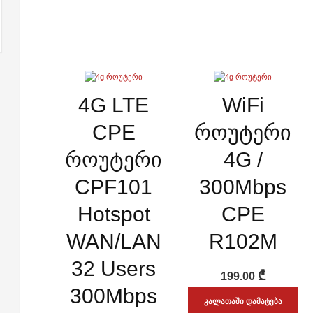
ᲡᲬᲠᲐᲤᲘ ᲜᲐᲮᲕᲐ
ᲡᲬᲠᲐᲤᲘ ᲜᲐᲮᲕᲐ
4G LTE
WiFi
ADD WISHLIST
ADD WISHLIST
CPE
როუტერი
როუტერი
4G /
CPF101
300Mbps
Hotspot
CPE
WAN/LAN
R102M
32 Users
₾
199.00
300Mbps
ᲙᲐᲚᲐᲗᲐᲨᲘ ᲓᲐᲛᲐᲢᲔᲑᲐ