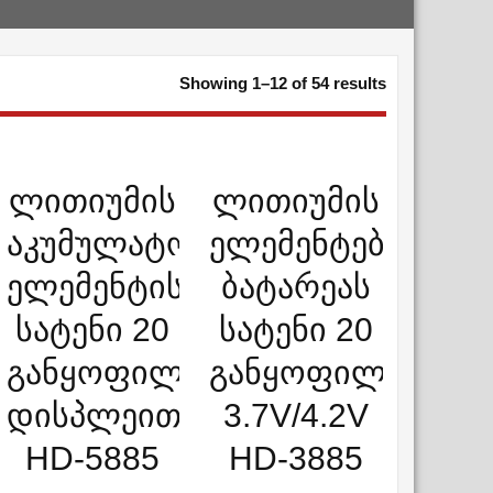
Sorted
Showing 1–12 of 54 results
by
latest
ᲡᲬᲠᲐᲤᲘ ᲜᲐᲮᲕᲐ
ᲡᲬᲠᲐᲤᲘ ᲜᲐᲮᲕᲐ
ლითიუმის
ლითიუმის
ADD WISHLIST
ADD WISHLIST
აკუმულატორის/
ელემენტების/
ელემენტის
ბატარეას
სატენი 20
სატენი 20
ბით
განყოფილებით
განყოფილებიანი
დისპლეით
3.7V/4.2V
HD-5885
HD-3885