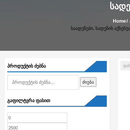
ᲡᲐᲓᲔ
Home
საადენები, სადენის აქსე
პროდუქტის ძებნა
ძებნა:
ძიება
გაფილტვრა ფასით
მინიმალური
მაქსიმალური
ფასი
ფასი