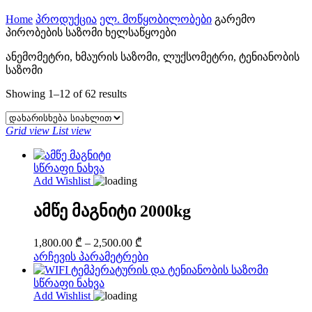
Home
პროდუქცია
ელ. მოწყობილობები
გარემო
პირობების საზომი ხელსაწყოები
ანემომეტრი, ხმაურის საზომი, ლუქსომეტრი, ტენიანობის
საზომი
Sorted
Showing 1–12 of 62 results
by
latest
Grid view
List view
სწრაფი ნახვა
Add Wishlist
ამწე მაგნიტი 2000kg
Price
1,800.00
₾
–
2,500.00
₾
range:
This
არჩევის პარამეტრები
1,800.00 ₾
product
through
has
სწრაფი ნახვა
multiple
2,500.00 ₾
Add Wishlist
variants.