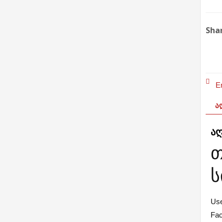
Shar
Em
ᲐᲦ
ა
თ
ს
Use
Fac