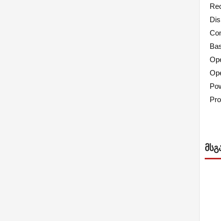
Rec
Dis
Co
Bas
Ope
Ope
Pow
Pro
ᲛᲡᲒ