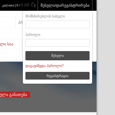
0.00 ₾
შესვლა/დარეგისტრირება
კალათა [ 0 /
]
მომხმარებლის სახელი
Search
for:
პაროლი
ელი სია
ჩემი ანგარიში
ᲓᲐᲒᲐᲕᲘᲬᲧᲓᲐ ᲞᲐᲠᲝᲚᲘ?
ᲠᲔᲒᲘᲡᲢᲠᲐᲪᲘᲐ
ულა Განათება