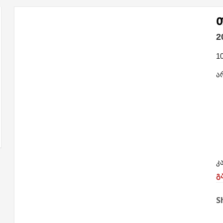
2
1
ა
კ
გ
S